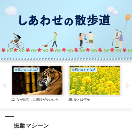
幸福のまじめな話
幸福のまじめな話
ダ
12. なぜ欲望には際限がないのか
25. 愛とは何か
🍉
づき
振動マシーン