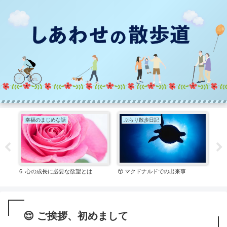
幸福のまじめな話
ぶらり散歩日記
幸
6. 心の成長に必要な欲望とは
😙 マクドナルドでの出来事
14
😌 ご挨拶、初めまして