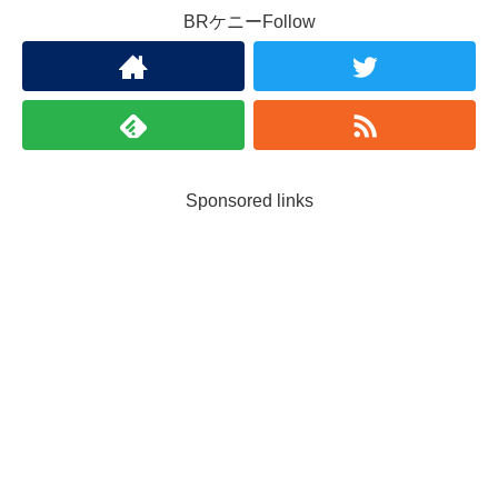
BRケニーFollow
Sponsored links