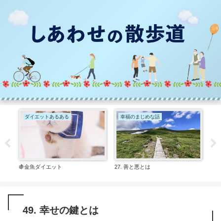
ダイエットあるある
幸福のまじめな話
ぶ
🍇金魚ダイエット
27. 善と悪とは
😌
49. 幸せの鍵とは