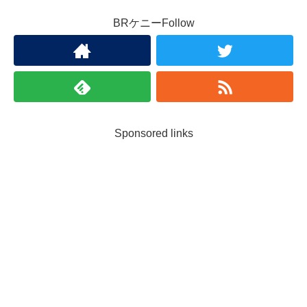
BRケニーFollow
Sponsored links