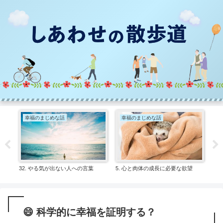
幸福のまじめな話
幸福のまじめな話
幸
32. やる気が出ない人への言葉
5. 心と肉体の成長に必要な欲望
16
😄 科学的に幸福を証明する？