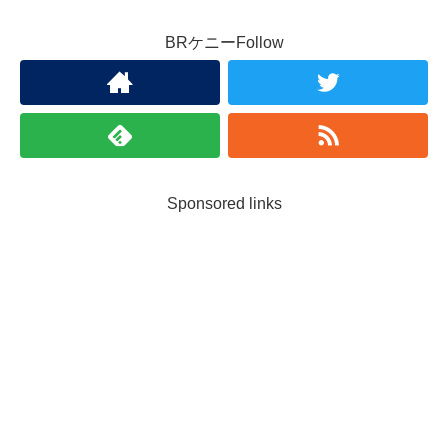
BRケニーFollow
Sponsored links