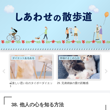
ダイエットあるある
幸福のまじめな話
幸
ら治る
🍒楽しい思い出のタイボーダイエッ
29. 兄弟姉妹の愛の距離感
25
ト
38. 他人の心を知る方法